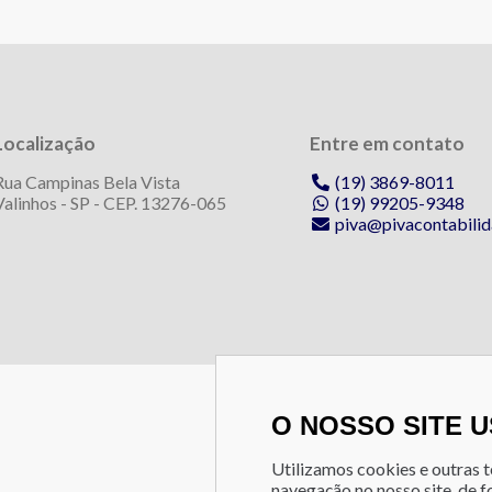
Localização
Entre em contato
Rua Campinas Bela Vista
(19) 3869-8011
Valinhos - SP - CEP. 13276-065
(19) 99205-9348
piva@pivacontabilid
O NOSSO SITE 
Utilizamos cookies e outras 
navegação no nosso site, de 